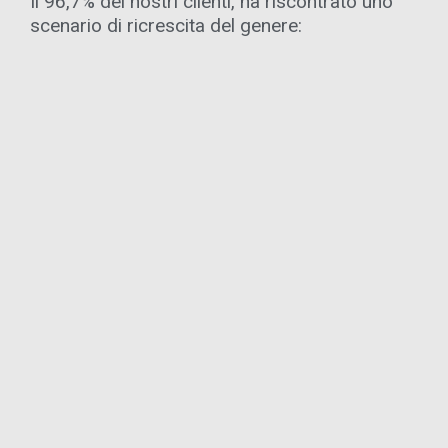
Il 96,7% dei nostri clienti, ha riscontrato uno
scenario di ricrescita del genere: