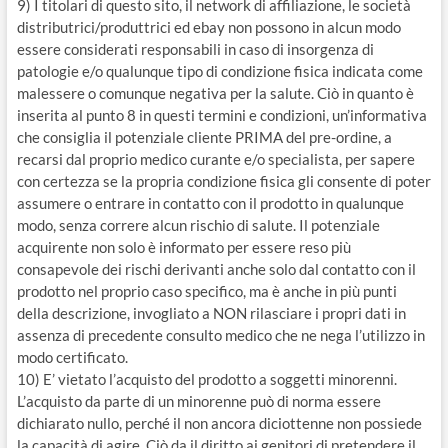
9) I titolari di questo sito, il network di affiliazione, le società
distributrici/produttrici ed ebay non possono in alcun modo
essere considerati responsabili in caso di insorgenza di
patologie e/o qualunque tipo di condizione fisica indicata come
malessere o comunque negativa per la salute. Ciò in quanto è
inserita al punto 8 in questi termini e condizioni, un’informativa
che consiglia il potenziale cliente PRIMA del pre-ordine, a
recarsi dal proprio medico curante e/o specialista, per sapere
con certezza se la propria condizione fisica gli consente di poter
assumere o entrare in contatto con il prodotto in qualunque
modo, senza correre alcun rischio di salute. Il potenziale
acquirente non solo è informato per essere reso più
consapevole dei rischi derivanti anche solo dal contatto con il
prodotto nel proprio caso specifico, ma è anche in più punti
della descrizione, invogliato a NON rilasciare i propri dati in
assenza di precedente consulto medico che ne nega l’utilizzo in
modo certificato.
10) E’ vietato l’acquisto del prodotto a soggetti minorenni.
L’acquisto da parte di un minorenne può di norma essere
dichiarato nullo, perché il non ancora diciottenne non possiede
la capacità di agire. Ciò da il diritto ai genitori di pretendere il