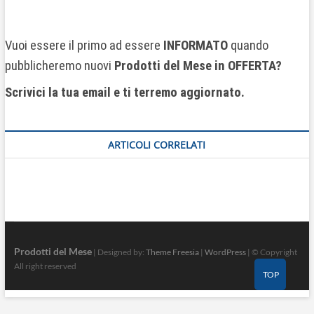
Vuoi essere il primo ad essere
INFORMATO
quando
pubblicheremo nuovi
Prodotti del Mese
in OFFERTA?
Scrivici la tua email e ti terremo aggiornato.
ARTICOLI CORRELATI
Prodotti del Mese
| Designed by:
Theme Freesia
|
WordPress
| © Copyright
All right reserved
TOP