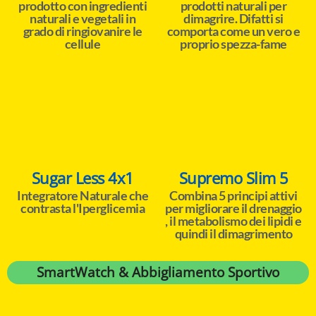
prodotto con ingredienti
prodotti naturali per
naturali e vegetali in
dimagrire. Difatti si
grado di ringiovanire le
comporta come un vero e
cellule
proprio spezza-fame
Sugar Less 4x1
Supremo Slim 5
Integratore Naturale che
Combina 5 principi attivi
contrasta l'Iperglicemia
per migliorare il drenaggio
, il metabolismo dei lipidi e
quindi il dimagrimento
SmartWatch & Abbigliamento Sportivo