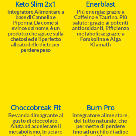
Keto Slim 2x1
Enerblast
Integratore Alimentare a
Più energia: grazie a
base di Cannella e
Caffeina e Taurina. Più
Piperina. Da come si
salute: grazie ai potenti
evince dal nome, è un
antiossidanti, Efficienza
prodotto che agisce sulla
metabolica: grazie a
chetosi ed è il perfetto
Forskolina e Alga
alleato delle diete per
Klamath
perdere peso
Choccobreak Fit
Burn Pro
Bevanda dimagrante al
Integratore alimentare,
gusto di cioccolato.
del tutto naturale, che
Aiuta ad accelerare il
permette di perdere
metabolismo, bruciare
fino ad un chilo di adipe