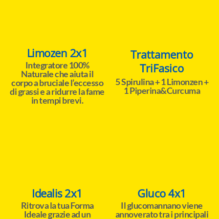
Limozen 2x1
Trattamento
Integratore 100%
TriFasico
Naturale che aiuta il
5 Spirulina + 1 Limonzen +
corpo a bruciale l’eccesso
1 Piperina&Curcuma
di grassi e a ridurre la fame
in tempi brevi.
Idealis 2x1
Gluco 4x1
Ritrova la tua Forma
Il glucomannano viene
Ideale grazie ad un
annoverato tra i principali