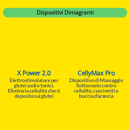
Dispositivi Dimagranti
X Power 2.0
CellyMax Pro
Elettrostimolatore per
Dispositivo di Massaggio
glutei sodi e tonici.
Sottovuoto contro
Elimina la cellulite che si
cellulite, cuscinetti e
deposita sui glutei
buccia d'arancia