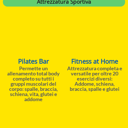
Attrezzatura Sportiva
Pilates Bar
Fitness at Home
Permette un
Attrezzatura completa e
allenamento total body
versatile per oltre 20
completo su tutti i
esercizi diversi:
gruppi muscolari del
Addome, schiena,
corpo: spalle, braccia,
braccia, spalle e glutei
schiena, vita, glutei e
addome