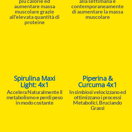
più calorie ed
alla settimana e
aumentare massa
contemporaneamente
muscolare grazie
di aumentare la massa
all'elevata quantità di
muscolare
proteine
Spirulina Maxi
Piperina &
Light: 4x1
Curcuma 4x1
Accelera Naturalmente il
In simbiosi velocizzano ed
metabolismo e perdi peso
ottimizzano i processi
in modo costante
Metabolici, Bruciando
Grassi