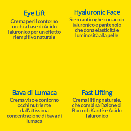
Hyaluronic Face
Eye Lift
Siero antirughe con acido
Crema per il contorno
ialuronico e pantenolo
occhi a base di Acido
che dona elasticità e
Ialuronico per un effetto
luminosità alla pelle
riempitivo naturale
Bava di Lumaca
Fast Lifting
Crema viso e contorno
Crema lifting naturale,
occhi nutriente
che combina l’azione di
dall’altissima
Burro di Karitè e Acido
concentrazione di bava di
Ialuronico
lumaca