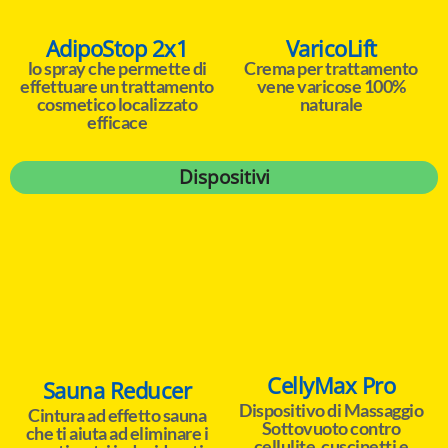
AdipoStop 2x1
VaricoLift
lo spray che permette di
Crema per trattamento
effettuare un trattamento
vene varicose 100%
cosmetico localizzato
naturale
efficace
Dispositivi
CellyMax Pro
Sauna Reducer
Dispositivo di Massaggio
Cintura ad effetto sauna
Sottovuoto contro
che ti aiuta ad eliminare i
cellulite, cuscinetti e