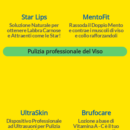
Star Lips
MentoFit
Soluzione Naturale per
Rassoda il Doppio Mento
ottenere Labbra Carnose
e contrae i muscoli di viso
e Attraenti come le Star!
e collo rafforzandoli
Pulizia professionale del Viso
UltraSkin
Brufocare
Dispositivo Professionale
Lozione a base di
ad Ultrasuoni per Pulizia
Vitamina A - C è il tuo