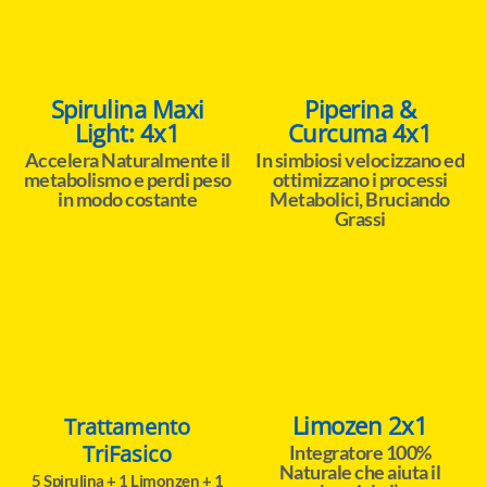
Spirulina Maxi
Piperina &
Light: 4x1
Curcuma 4x1
Accelera Naturalmente il
In simbiosi velocizzano ed
metabolismo e perdi peso
ottimizzano i processi
in modo costante
Metabolici, Bruciando
Grassi
Limozen 2x1
Trattamento
TriFasico
Integratore 100%
Naturale che aiuta il
5 Spirulina + 1 Limonzen + 1