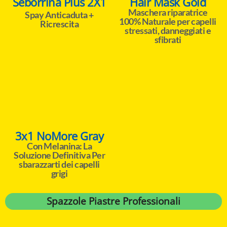
Seborrina Plus 2X1
Hair Mask Gold
Maschera riparatrice
Spay Anticaduta +
100% Naturale per capelli
Ricrescita
stressati, danneggiati e
sfibrati
3x1 NoMore Gray
Con Melanina: La
Soluzione Definitiva Per
sbarazzarti dei capelli
grigi
Spazzole Piastre Professionali