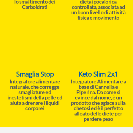
lo smaltimento dei
dieta ipocalorica
Carboidrati
controllata, associata ad
un buon livello di attività
fisica e movimento
Smaglia Stop
Keto Slim 2x1
Integratore alimentare
Integratore Alimentare a
naturale, che corregge
base di Cannella e
smagliature ed
Piperina. Da come si
inestetismi della pelle ed
evince dal nome, è un
aiuta a drenare i liquidi
prodotto che agisce sulla
corporei
chetosi ed è il perfetto
alleato delle diete per
perdere peso