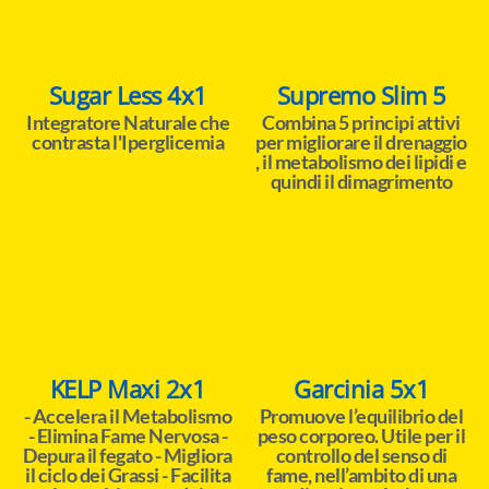
Sugar Less 4x1
Supremo Slim 5
Integratore Naturale che
Combina 5 principi attivi
contrasta l'Iperglicemia
per migliorare il drenaggio
, il metabolismo dei lipidi e
quindi il dimagrimento
KELP Maxi 2x1
Garcinia 5x1
- Accelera il Metabolismo
Promuove l’equilibrio del
- Elimina Fame Nervosa -
peso corporeo. Utile per il
Depura il fegato - Migliora
controllo del senso di
il ciclo dei Grassi - Facilita
fame, nell’ambito di una