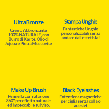
Stampa Unghie
UltraBronze
Fantastiche Unghie
Crema Abbronzante
personalizzabili senza
100% NATURALE, con
andare dall'estetista!
Burro di Karitè, Olio di
Jojoba e Pietra Muscovite
Make Up Brush
Black Eyelashes
Pennello con rotazione
Extentions magnetiche
360° per effetto naturale
per ciglia senza colla o
ed impeccabile sul viso.
adesivi