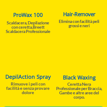
Hair-Remover
ProWax 100
Elimina con facilità peli
Scaldacera, Depilazione
grossi e neri
con ceretta,Breett
Scaldacera Professionale
DepilAction Spray
Black Waxing
Rimuove i peli con
Ceretta Nera
facilità e senza provare
Professionale per Braccia,
dolore
Gambe e altre aree del
corpo.