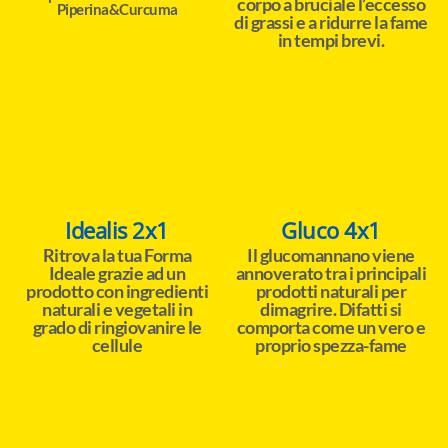
corpo a bruciale l’eccesso
Piperina&Curcuma
di grassi e a ridurre la fame
in tempi brevi.
Idealis 2x1
Gluco 4x1
Ritrova la tua Forma
Il glucomannano viene
Ideale grazie ad un
annoverato tra i principali
prodotto con ingredienti
prodotti naturali per
naturali e vegetali in
dimagrire. Difatti si
grado di ringiovanire le
comporta come un vero e
cellule
proprio spezza-fame