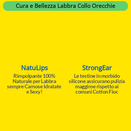
Cura e Bellezza Labbra Collo Orecchie
NatuLips
StrongEar
Rimpolpante 100%
Le testine in morbido
Naturale per Labbra
silicone assicurano pulizia
sempre Carnose Idratate
maggiroe rispetto ai
e Sexy!
comuni Cotton Fioc