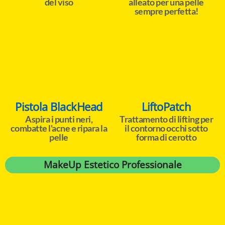
del viso
alleato per una pelle
sempre perfetta!
Pistola BlackHead
LiftoPatch
Aspira i punti neri,
Trattamento di lifting per
combatte l'acne e ripara la
il contorno occhi sotto
pelle
forma di cerotto
MakeUp Estetico Professionale