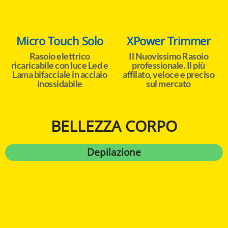
Micro Touch Solo
XPower Trimmer
Rasoio elettrico
Il Nuovissimo Rasoio
ricaricabile con luce Led e
professionale. Il più
Lama bifacciale in acciaio
affilato, veloce e preciso
inossidabile
sul mercato
BELLEZZA CORPO
Depilazione