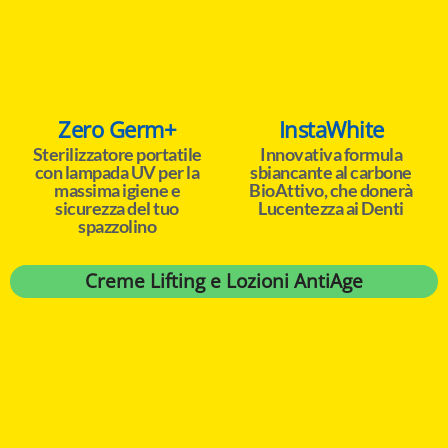
Zero Germ+
InstaWhite
Sterilizzatore portatile
Innovativa formula
con lampada UV per la
sbiancante al carbone
massima igiene e
BioAttivo, che donerà
sicurezza del tuo
Lucentezza ai Denti
spazzolino
Creme Lifting e Lozioni AntiAge