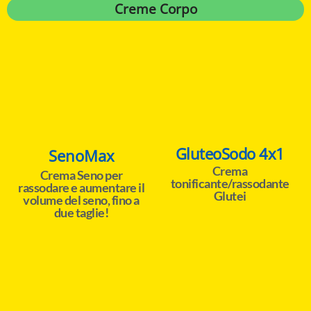
Creme Corpo
GluteoSodo 4x1
SenoMax
Crema
Crema Seno per
tonificante/rassodante
rassodare e aumentare il
Glutei
volume del seno, fino a
due taglie!