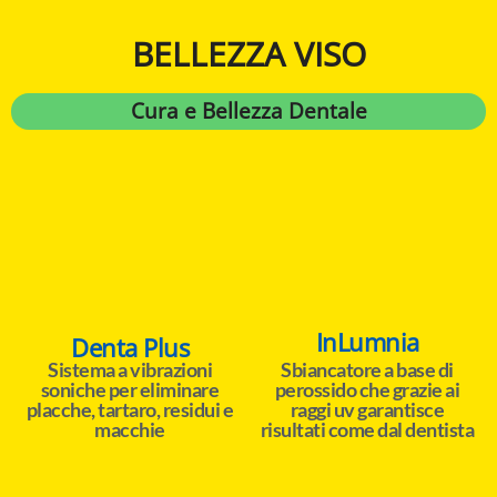
BELLEZZA VISO
Cura e Bellezza Dentale
InLumnia
Denta Plus
Sistema a vibrazioni
Sbiancatore a base di
soniche per eliminare
perossido che grazie ai
placche, tartaro, residui e
raggi uv garantisce
macchie
risultati come dal dentista