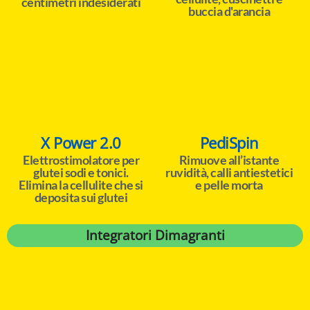
centimetri indesiderati
buccia d'arancia
X Power 2.0
PediSpin
Elettrostimolatore per
Rimuove all’istante
glutei sodi e tonici.
ruvidità, calli antiestetici
Elimina la cellulite che si
e pelle morta
deposita sui glutei
Integratori Dimagranti