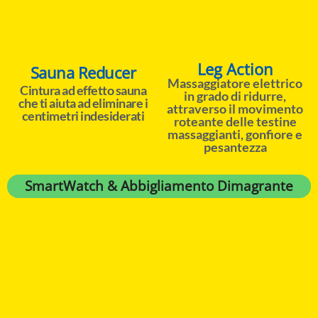
Leg Action
Sauna Reducer
Massaggiatore elettrico
Cintura ad effetto sauna
in grado di ridurre,
che ti aiuta ad eliminare i
attraverso il movimento
centimetri indesiderati
roteante delle testine
massaggianti, gonfiore e
pesantezza
SmartWatch & Abbigliamento Dimagrante