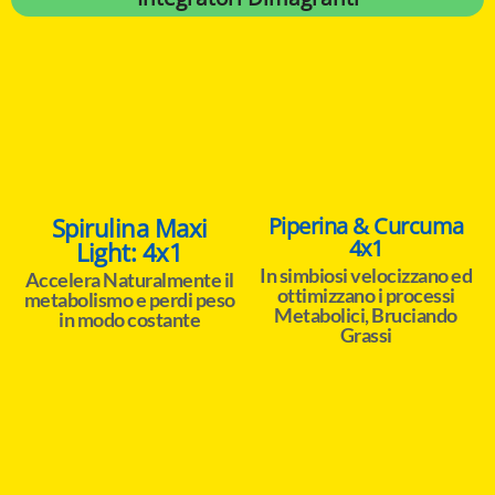
Spirulina Maxi
Piperina & Curcuma
4x1
Light: 4x1
In simbiosi velocizzano ed
Accelera Naturalmente il
ottimizzano i processi
metabolismo e perdi peso
Metabolici, Bruciando
in modo costante
Grassi