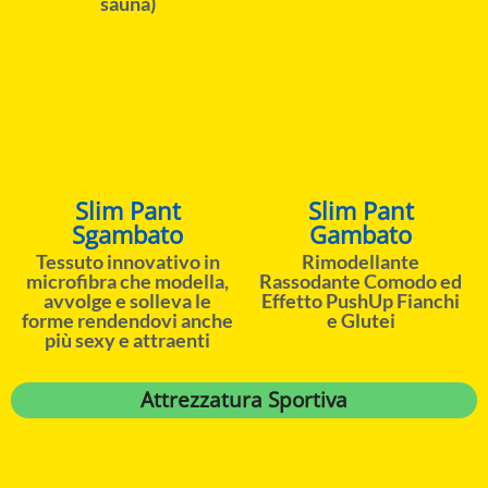
sauna)
Slim Pant
Slim Pant
Sgambato
Gambato
Tessuto innovativo in
Rimodellante
microfibra che modella,
Rassodante Comodo ed
avvolge e solleva le
Effetto PushUp Fianchi
forme rendendovi anche
e Glutei
più sexy e attraenti
Attrezzatura Sportiva