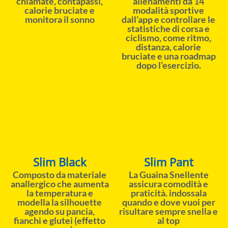
chiamate, contapassi,
allenamenti da 14
calorie bruciate e
modalità sportive
monitora il sonno
dall’app e controllare le
statistiche di corsa e
ciclismo, come ritmo,
distanza, calorie
bruciate e una roadmap
dopo l’esercizio.
Slim Black
Slim Pant
Composto da materiale
La Guaina Snellente
anallergico che aumenta
assicura comodità e
la temperatura e
praticità. indossala
modella la silhouette
quando e dove vuoi per
agendo su pancia,
risultare sempre snella e
fianchi e glutei (effetto
al top