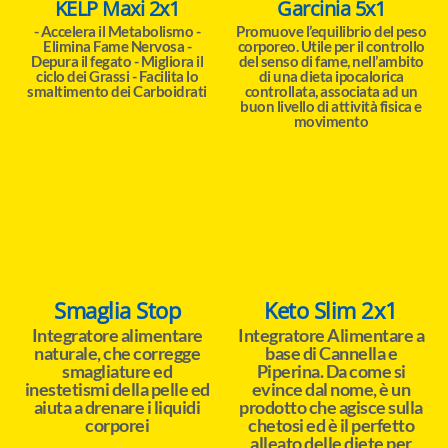
KELP Maxi 2x1
Garcinia 5x1
- Accelera il Metabolismo -
Promuove l’equilibrio del peso
Elimina Fame Nervosa -
corporeo. Utile per il controllo
Depura il fegato - Migliora il
del senso di fame, nell’ambito
ciclo dei Grassi - Facilita lo
di una dieta ipocalorica
smaltimento dei Carboidrati
controllata, associata ad un
buon livello di attività fisica e
movimento
Smaglia Stop
Keto Slim 2x1
Integratore alimentare
Integratore Alimentare a
naturale, che corregge
base di Cannella e
smagliature ed
Piperina. Da come si
inestetismi della pelle ed
evince dal nome, è un
aiuta a drenare i liquidi
prodotto che agisce sulla
corporei
chetosi ed è il perfetto
alleato delle diete per