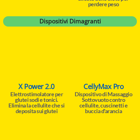
perdere peso
Dispositivi Dimagranti
X Power 2.0
CellyMax Pro
Elettrostimolatore per
Dispositivo di Massaggio
glutei sodi e tonici.
Sottovuoto contro
Elimina la cellulite che si
cellulite, cuscinetti e
deposita sui glutei
buccia d'arancia