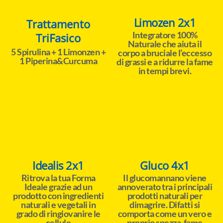
Limozen 2x1
Trattamento
Integratore 100%
TriFasico
Naturale che aiuta il
5 Spirulina + 1 Limonzen +
corpo a bruciale l’eccesso
1 Piperina&Curcuma
di grassi e a ridurre la fame
in tempi brevi.
Idealis 2x1
Gluco 4x1
Ritrova la tua Forma
Il glucomannano viene
Ideale grazie ad un
annoverato tra i principali
prodotto con ingredienti
prodotti naturali per
naturali e vegetali in
dimagrire. Difatti si
grado di ringiovanire le
comporta come un vero e
cellule
proprio spezza-fame