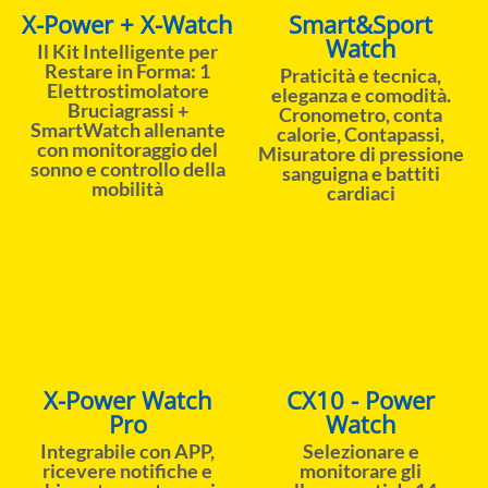
X-Power + X-Watch
Smart&Sport
Watch
Il Kit Intelligente per
Restare in Forma: 1
Praticità e tecnica,
Elettrostimolatore
eleganza e comodità.
Bruciagrassi +
Cronometro, conta
SmartWatch allenante
calorie, Contapassi,
con monitoraggio del
Misuratore di pressione
sonno e controllo della
sanguigna e battiti
mobilità
cardiaci
X-Power Watch
CX10 - Power
Pro
Watch
Integrabile con APP,
Selezionare e
ricevere notifiche e
monitorare gli