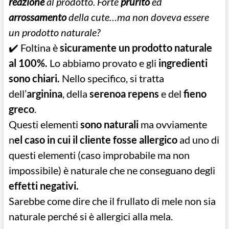
reazione
al prodotto. Forte
prurito
ed
arrossamento
della cute…ma non doveva essere
un prodotto naturale?
✔️ Foltina è
sicuramente un prodotto naturale
al 100%.
Lo abbiamo provato e gli
ingredienti
sono chiari.
Nello specifico, si tratta
dell’
arginina
, della
serenoa repens
e del
fieno
greco
.
Questi elementi
sono naturali
ma ovviamente
n
el caso in cui il cliente fosse allergico
ad uno di
questi elementi (caso improbabile ma non
impossibile) è naturale che ne conseguano degli
effetti negativi.
Sarebbe come dire che il frullato di mele non sia
naturale perché si è allergici alla mela.