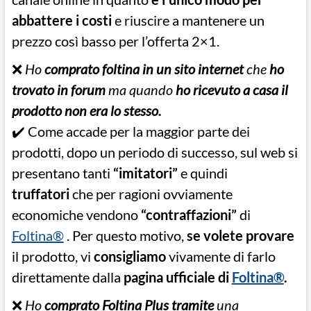
abbattere i costi
e riuscire a mantenere un
prezzo così basso per l’offerta 2×1.
❌
Ho
comprato foltina in un sito internet
che
ho
trovato in forum
ma quando
ho ricevuto a casa il
prodotto non era lo stesso.
✔️ Come accade per la maggior parte dei
prodotti, dopo un periodo di successo, sul web si
presentano tanti
“imitatori”
e quindi
truffatori
che per ragioni ovviamente
economiche vendono
“contraffazioni”
di
Foltina®
. Per questo motivo,
se volete provare
il prodotto, vi
consigliamo
vivamente di farlo
direttamente dalla
pagina ufficiale di
Foltina®
.
❌
Ho
comprato Foltina Plus
tramite
una