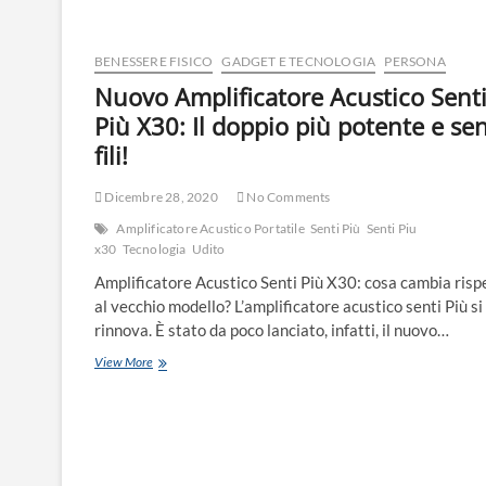
BENESSERE FISICO
GADGET E TECNOLOGIA
PERSONA
Nuovo Amplificatore Acustico Sent
Più X30: Il doppio più potente e se
fili!
Dicembre 28, 2020
No Comments
Amplificatore Acustico Portatile
Senti Più
Senti Piu
x30
Tecnologia
Udito
Amplificatore Acustico Senti Più X30: cosa cambia risp
al vecchio modello? L’amplificatore acustico senti Più si
rinnova. È stato da poco lanciato, infatti, il nuovo…
View More