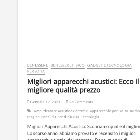
BENESSERE
BENESSERE FISICO
GADGET E TECNOLOGIA
PERSONA
Migliori apparecchi acustici: Ecco il
migliore qualità prezzo
Gennaio 19, 2021
No Comments
Amplificatore Acustico Portatile
Apparecchio per Udito
Auric
Magico
Senti Più
Senti Piu x30
Tecnologia
Migliori Apparecchi Acustici: Scopriamo qual è il miglio
Lo scorso anno, abbiamo provato e recensito i migliori