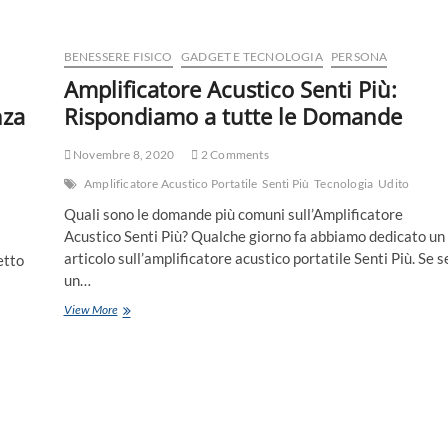
BENESSERE FISICO
GADGET E TECNOLOGIA
PERSONA
i
Amplificatore Acustico Senti Più:
nza
Rispondiamo a tutte le Domande
Novembre 8, 2020
2 Comments
Amplificatore Acustico Portatile
Senti Più
Tecnologia
Udito
Quali sono le domande più comuni sull’Amplificatore
Acustico Senti Più? Qualche giorno fa abbiamo dedicato un
articolo sull’amplificatore acustico portatile Senti Più. Se s
etto
un…
View More