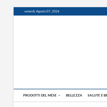
venerdì, Agosto 07, 2026
Prodotti del Mese
RISOLVI I PROBLEMI DI TUTTI I GIORNI
PRODOTTI DEL MESE
BELLEZZA
SALUTE E 