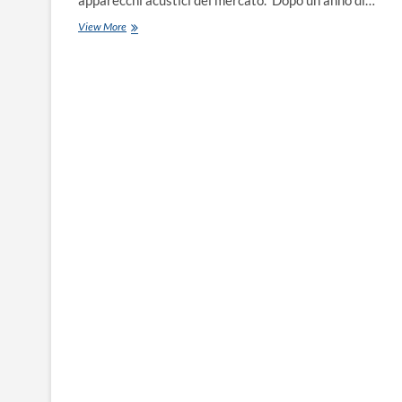
apparecchi acustici del mercato. Dopo un anno di…
View More