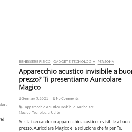
BENESSERE FISICO
GADGET E TECNOLOGIA
PERSONA
Apparecchio acustico invisibile a buo
prezzo? Ti presentiamo Auricolare
Magico
Gennaio 3, 2021
No Comments
olare
Apparecchio Acustico Invisibile
Auricolare
Magico
Tecnologia
Udito
re!
Se stai cercando un apparecchio acustico Invisibile a buon
prezzo, Auricolare Magico è la soluzione che fa per Te.