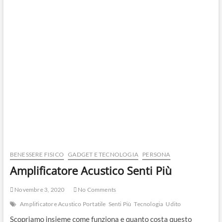
BENESSERE FISICO
GADGET E TECNOLOGIA
PERSONA
Amplificatore Acustico Senti Più
Novembre 3, 2020
No Comments
Amplificatore Acustico Portatile
Senti Più
Tecnologia
Udito
Scopriamo insieme come funziona e quanto costa questo