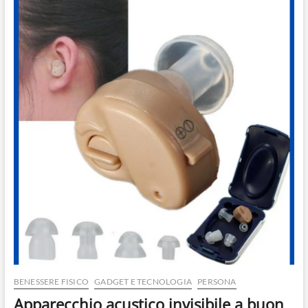
BENESSERE FISICO
GADGET E TECNOLOGIA
PERSONA
Apparecchio acustico invisibile a buon