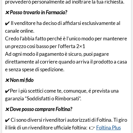
provvederò personalmente ad inoltrare la tua richiesta.
❌
Posso trovarlo in Farmacia?
✔️ Il venditore ha deciso di affidarsi esclusivamente al
canale online.
Credo l’abbia fatto perché è l’unico modo per mantenere
un prezzo così basso per l’offerta 2×1
Ad ogni modo il pagamento è sicuro, puoi pagare
direttamente al corriere quando arriva il prodotto a casa
e senza spese di spedizione.
❌
Non mi fido
✔️Per i più scettici come te, comunque, é prevista una
garanzia “Soddisfatti o Rimborsati”.
❌
Dove posso comprare Foltina?
✔️ Ci sono diversi rivenditori autorizzati di Foltina. Ti giro
il link di un rivenditore ufficiale foltina: 👉
Foltina Plus