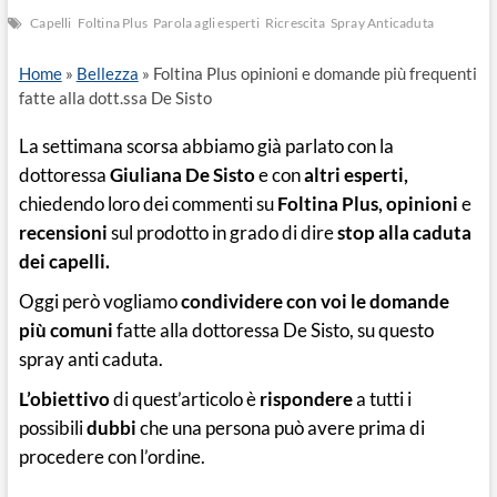
Capelli
Foltina Plus
Parola agli esperti
Ricrescita
Spray Anticaduta
Home
»
Bellezza
»
Foltina Plus opinioni e domande più frequenti
fatte alla dott.ssa De Sisto
La settimana scorsa abbiamo già parlato con la
dottoressa
Giuliana De Sisto
e con
altri esperti,
chiedendo loro dei commenti su
Foltina Plus, opinioni
e
recensioni
sul prodotto in grado di dire
stop alla caduta
dei capelli.
Oggi però vogliamo
condividere con voi le domande
più comuni
fatte alla dottoressa De Sisto, su questo
spray anti caduta.
L’obiettivo
di quest’articolo è
rispondere
a tutti i
possibili
dubbi
che una persona può avere prima di
procedere con l’ordine.