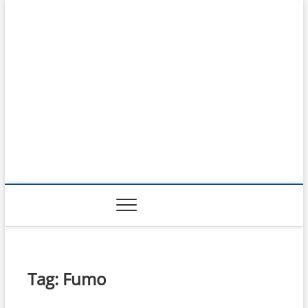
Prodotti del Mese
RISOLVI I PROBLEMI DI TUTTI I GIORNI
Tag:
Fumo