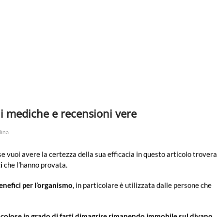
ni mediche e recensioni vere
lina
 se vuoi avere la certezza della sua efficacia in questo articolo trovera
i
che l’hanno provata.
nefici per l’organismo
, in particolare è utilizzata dalle persone che
colose in grado di farti dimagrire rimanendo immobile sul divano
.