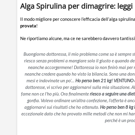
Alga Spirulina per dimagrire: leggi 
Il modo migliore per conoscere l’efficacia dell’alga spirulin
provata
!
Ne riportiamo alcune, ma ce ne sarebbero davvero tantiss
Buongiorno dottoressa, il mio problema come sa è sempre sta
riesco senza problemi a mangiare solo il giusto e quando de
neanche accorgermene! Dottoressa io non finirò mai per r
neanche credere quando ho visto la bilancia. Sono una donn
mesi e indovinate un po’…
Ho perso ben 21 kg! VENTUNO 
dottoresse, vi scrivo per aggiornarvi sulla mia situazione. A
fame non ce l’ho più. Ora finalmente
riesco a seguire una diet
gonfia. Volevo ordinare un’altra confezione, l’offerta è a
aggiornarvi sui risultati che ho ottenuto.
Ho perso ben 8 kg 
eccezionale dato che ho provato mille metodi che non mi hann
perché è un pro