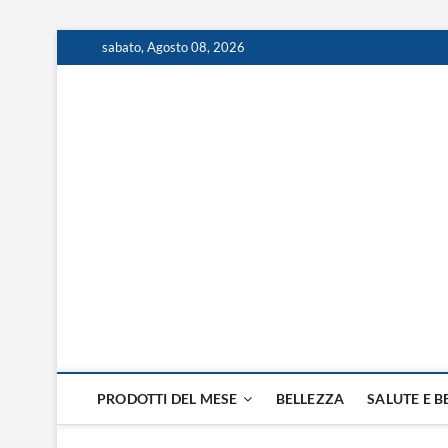
sabato, Agosto 08, 2026
Prodotti del Mese
RISOLVI I PROBLEMI DI TUTTI I GIORNI
PRODOTTI DEL MESE
BELLEZZA
SALUTE E 