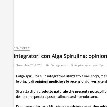
BENESSERE
Integratori con Alga Spirulina: opinio
Novembre 23, 2021
Dimagrimento
Dimagrire
recensioni
Spiru
L’alga spirulina è un integratore utilizzato a vari scopi, ma
le principali
opinioni mediche
e le
recensioni di veri utent
Si tratta di
un prodotto naturale che presenta notevoli be
desiderano perdere peso e alimentarsi in modo sano.
Dobbiamo chiarire subito che
non esistono medicine mira