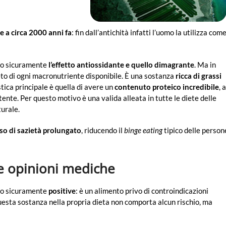
e a circa 2000 anni fa
: fin dall’antichità infatti l’uomo la utilizza com
ano sicuramente
l’effetto antiossidante e quello dimagrante
. Ma in
to di ogni macronutriente disponibile. È una sostanza
ricca di grassi
stica principale è quella di avere un
contenuto proteico incredibile
, a
ente. Per questo motivo è una valida alleata in tutte le diete delle
urale.
so di sazietà prolungato
, riducendo il
binge eating
tipico delle person
 le opinioni mediche
ono sicuramente
positive
: è un alimento privo di controindicazioni
questa sostanza nella propria dieta non comporta alcun rischio, ma