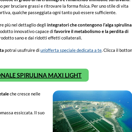
per bruciare grassi e ritrovare la forma fisica. Per uno stile di vita
ortiva, qualche passeggiata ogni tanto può essere sufficiente.
e più nel dettaglio degli
integratori che contengono l’alga spirulina
rodotto innovativo capace di
favorire il metabolismo e la perdita di
rodotto sano e dai ridotti effetti collaterali.
ta
potrai usufruire di
un’offerta speciale dedicata a te
. Clicca il botto
ALE SPIRULINA MAXI LIGHT
etale
che cresce nelle
iomassa essiccata. Il suo