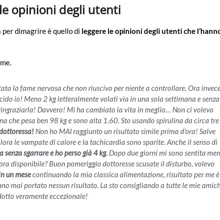
le opinioni degli utenti
a per dimagrire è quello di
leggere le opinioni degli utenti che l’hann
ime.
ta la fame nervosa che non riuscivo per niente a controllare. Ora invec
cido io! Meno 2 kg letteralmente volati via in una sola settimana e senza
ingraziarla! Davvero! Mi ha cambiato la vita in meglio… Non ci volevo
a che pesa ben 98 kg e sono alta 1.60. Sto usando spirulina da circa tre
dottoressa!
Non ho MAI raggiunto un risultato simile prima d’ora! Salve
llora le vampate di calore e la tachicardia sono sparite. Anche il senso di
a senza sgarrare e ho perso già 4 kg.
Dopo due giorni mi sono sentita me
ncora disponibile? Buon pomeriggio dottoresse scusate il disturbo, volevo
in un mese
continuando la mia classica alimentazione, risultato per me è
o mai portato nessun risultato. La sto consigliando a tutte le mie amic
dotto veramente eccezionale!