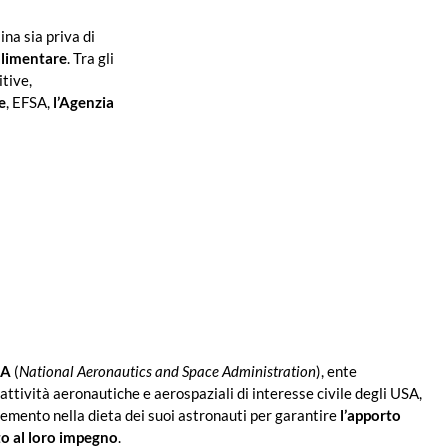
ina sia priva di
alimentare
. Tra gli
itive,
e
, EFSA,
l’Agenzia
SA
(
National Aeronautics and Space Administration
), ente
attività aeronautiche e aerospaziali di interesse civile degli USA,
lemento nella dieta dei suoi astronauti per garantire
l’apporto
to al loro impegno
.