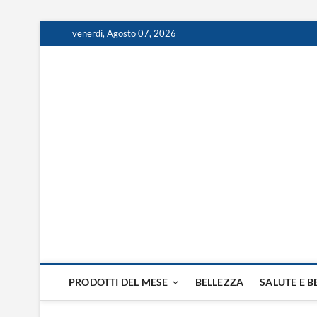
venerdì, Agosto 07, 2026
Prodotti del Mese
RISOLVI I PROBLEMI DI TUTTI I GIORNI
PRODOTTI DEL MESE
BELLEZZA
SALUTE E 