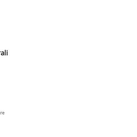
ali
are